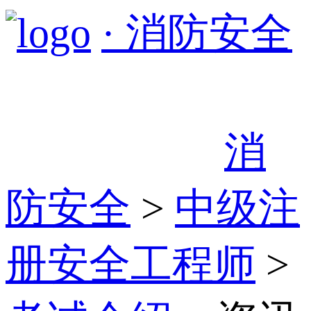
· 消防安全
消
防安全
>
中级注
册安全工程师
>