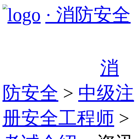
· 消防安全
消
防安全
>
中级注
册安全工程师
>