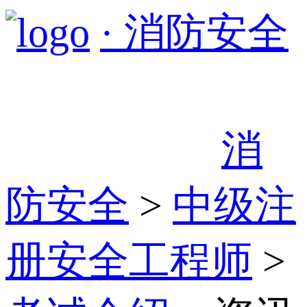
· 消防安全
消
防安全
>
中级注
册安全工程师
>