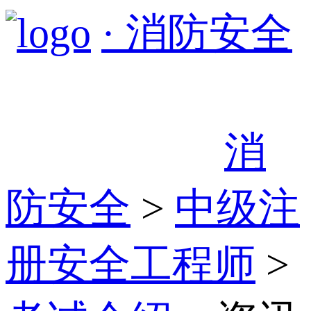
· 消防安全
消
防安全
>
中级注
册安全工程师
>