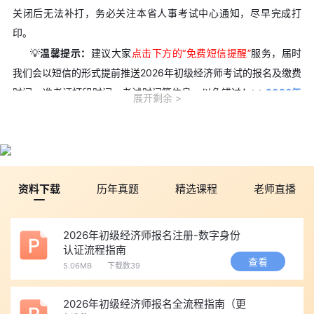
关闭后无法补打，务必关注本省人事考试中心通知，尽早完成打
印。
💡
温馨提示：
建议大家
点击下方
的“免费短信提醒”
服务，届时
我们会以短信的形式提前推送2026年初级经济师考试的报名及缴费
时间、准考证打印时间、考试时间等信息，以免错过！
>>
2026年
展开剩余
全国初级经济师准考证打印时间汇总（待更新）
二、考前准备
设备：电脑(优先)/ 手机、打印机;
资料下载
历年真题
精选课程
老师直播
资料：报名账号、密码、身份证号;
耗材：A4 白纸(单面打印，黑白 / 彩色均有效);
辅助：提前找回密码(遗忘密码可通过预留手机号、邮箱重
2026年初级经济师报名注册-数字身份
认证流程指南
置)。
查看
5.06MB
下载数39
三、手把手打印操作步骤
第一步：进入官网，打开准考证打印专区
2026年初级经济师报名全流程指南（更