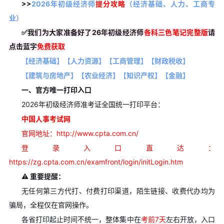
>>
2026年初级经济师
提分攻略
（经济基础、人力、工商专
业）
✅
我们为大家准备好了26年初级经济师
各科三色笔记完整版
请
点击蓝字
免费获取
【经济基础】
【人力资源】
【工商管理】
【财政税收】
【建筑与房地产】
【农业经济】
【知识产权】
【金融】
一、官方唯一打印入口
2026年初级经济师准考证全国统一打印平台：
中国人事考试网
官网地址：http://www.cpta.com.cn/
登录入口直达：
https://zg.cpta.com.cn/examfront/login/initLogin.htm
⚠️ 重要提醒：
无任何第三方代打、付费打印渠道，陌生链接、收费代办均为
骗局，全程仅在官网操作。
各省打印起止时间不统一，整体集中在
考前7天
左右开放，入口