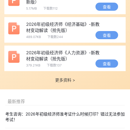
打开浏览器，输入
中国人事考试网
网址进入首页，点击页面左
新版）
查看
侧打印准考证按钮，进入对应专区。
5.17MB
下载数112
第二步：登录报名平台
2026年初级经济师《经济基础》-新教
跳转至登录页面，输入报名时注册的用户名、密码、验证码，
材变动解读（抢先版）
点击登录;忘记密码点击
“找回密码”
，按提示重置即可。
查看
489.07KB
下载数244
第三步：选择对应考试项目
2026年初级经济师《人力资源》-新教
在考试列表中，精准选择经济专业技术资格考试(初级)，切勿
材变动解读（抢先版）
查看
379.21KB
下载数137
误选中级;阅读页面温馨提示，勾选 “已阅读继续”。
第四步：填写信息，进入准考证预览
更多资料 >
选择报考省份，依次填写姓名、身份证号、验证码，核对无误
后点击 “确定”，加载准考证预览页面。
第五步：逐项核对信息(重中之重)
最新推荐
预览页生成后，暂停打印，全面核验以下信息，发现错误立即
考生咨询：2026年初级经济师准考证什么时候打印？错过无法参加
联系当地人事考试中心更正，严禁自行涂改：
考试！
基础信息：姓名、身份证号、本人照片;