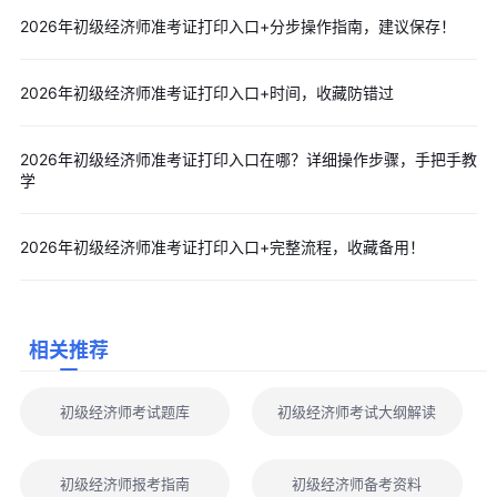
报考信息：报考级别、专业、考试科目;
2026年初级经济师准考证打印入口+分步操作指南，建议保存！
考场信息：考试时间、考点详细地址、准考证号。
第六步：保存电子版 + 打印纸质版
2026年初级经济师准考证打印入口+时间，收藏防错过
备份：建议先将准考证另存为 PDF 文件，保存至电脑、手机、
U 盘多重备份，方便后续补打、领证使用;
2026年初级经济师准考证打印入口在哪？详细操作步骤，手把手教
打印：使用 A4 纸单面打印，
建议打印 2-3 份
，分开放置，防
学
止丢失、破损。
2026年初级经济师准考证打印入口+完整流程，收藏备用！
四、高频常见问题解答
1、手机可以打印准考证吗?
可以。手机浏览器登录官网，完成上述步骤后，连接无线打印
相关推荐
机打印;也可保存 PDF 后到线下打印店打印。
2、准考证黑白打印有效吗?
初级经济师考试题库
初级经济师考试大纲解读
有效。官方不强制彩色，只要文字、照片、条形码清晰完整即
可。
初级经济师报考指南
初级经济师备考资料
3、打印入口找不到对应考试怎么办?