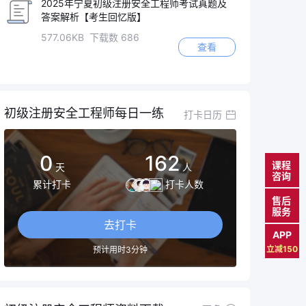
2025年宁夏初级注册安全工程师考试真题及
答案解析【考生回忆版】
577.06KB 下载数 686
查看
初级注册安全工程师每日一练
打卡日历
0
162
课程
天
人
咨询
累计打卡
打卡人数
售后
服务
去打卡
APP
立减150
预计用时3分钟