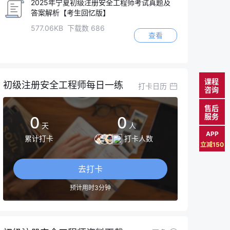
2025年宁夏初级注册安全工程师考试真题及
答案解析【考生回忆版】
577.06KB 下载数 686
查看
课程
初级注册安全工程师每日一练
打卡日历
咨询
售后
服务
0
0
天
人
APP
累计打卡
打卡人数
立减150
去打卡
预计用时3分钟