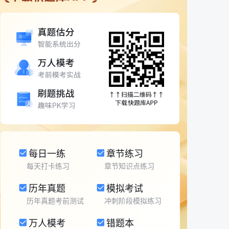
每日一练
章节练习
每天打卡练习
章节知识点练习
历年真题
模拟考试
历年真题考前测试
冲刺阶段模拟练习
万人模考
错题本