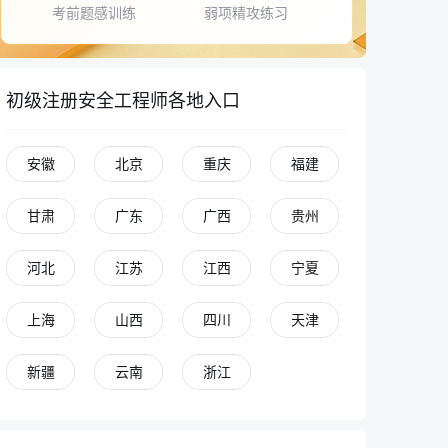
考前题感训练
弱项精攻练习
初级注册安全工程师各地入口
安徽
北京
重庆
福建
甘肃
广东
广西
贵州
河北
江苏
江西
宁夏
上海
山西
四川
天津
新疆
云南
浙江