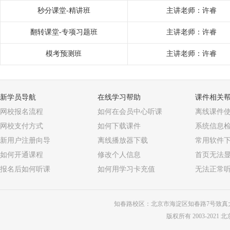
秒分课堂-精讲班
主讲老师：许睿
翻转课堂-专项习题班
主讲老师：许睿
模考预测班
主讲老师：许睿
新学员导航
在线学习帮助
课件相关
网校报名流程
如何在会员中心听课
离线课件
网校支付方式
如何下载课件
系统信息
新用户注册向导
离线播放器下载
常用软件
如何开通课程
修改个人信息
首页无法
报名后如何听课
如何用学习卡充值
无法正常
知春路校区：北京市海淀区知春路7号致真大
版权所有 2003-202