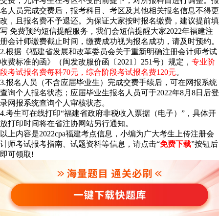
交费，允许考生在考区不变的前提下，对所报科目进行调整。报
名人员完成交费后，报考科目、考区及其他相关报名信息不得更
改，且报名费不予退还。为保证大家按时报名缴费，建议提前填
写
免费预约短信提醒
服务，我们会短信提醒大家2022年福建注
册会计师缴费截止时间，缴费成功视为报名成功，请及时预约。
2.根据《福建省发展和改革委员会关于重新明确注册会计师考试
收费标准的函》（闽发改服价函〔2021〕251号）规定，
专业阶
段考试报名费每科70元，综合阶段考试报名费120元
。
3.报名人员（不含应届毕业生）完成交费手续后，可在网报系统
查询个人报名状态；应届毕业生报名人员可于2022年8月8日后登
录网报系统查询个人审核状态。
4.考生可在线打印“福建省政府非税收入票据（电子）”，具体开
放打印时间将在省注协网站另行通知。
以上内容是2022cpa福建考点信息，小编为广大考生上传注册会
计师考试报考指南、试题资料等信息，请点击“
免费下载
”按钮后
即可领取!