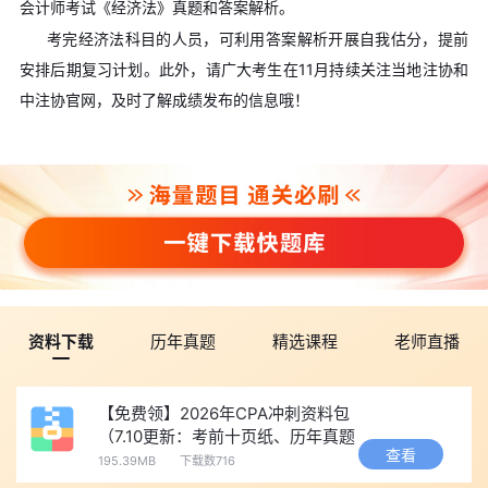
会计师考试《经济法》真题和答案解析。
考完经济法科目的人员，可利用答案解析开展自我估分，提前
安排后期复习计划。此外，请广大考生在11月持续关注当地注协和
中注协官网，及时了解成绩发布的信息哦！
资料下载
历年真题
精选课程
老师直播
【免费领】2026年CPA冲刺资料包
（7.10更新：考前十页纸、历年真题
查看
等）
195.39MB
下载数716