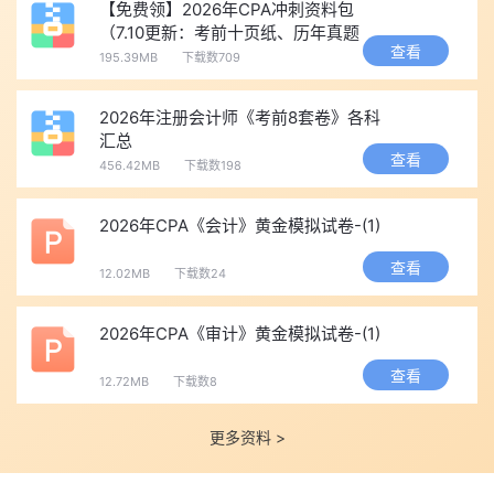
【免费领】2026年CPA冲刺资料包
要的备考资料，
快来点击下图一键免费获取所有资料>>
（7.10更新：考前十页纸、历年真题
查看
等）
195.39MB
下载数709
注册会计师题库包含章节习题、模拟试题和历年真题，点击进
2026年注册会计师《考前8套卷》各科
入>>
cpa题库
。
汇总
查看
456.42MB
下载数198
以上就是“2025年注册会计师考试组织管理工作培训班在在哈
尔滨举办”相关内容，小编为广大考生上传2025注册会计师大纲教
2026年CPA《会计》黄金模拟试卷-(1)
材变动解读、高频考点、学习计划、历年注会考试真题及答案等，
查看
12.02MB
下载数24
考生可点击“
免费下载
”按钮后即可领取！
2026年CPA《审计》黄金模拟试卷-(1)
查看
12.72MB
下载数8
更多资料 >