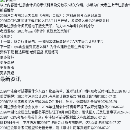
以上内容是“注册会计师的考试科目及分数表”相关介绍，小编为广大考生上传注册会
编辑推荐
2026注会考前22天怎么用《考前几页纸》：六科高频考点速记清单
2026年CPA准考证下载打印入口8月11日开通，考试进入最后23天倒计时
历年注册会计师真题电子版免费领，助力2026年考前冲刺抢分
考后发布：2026年cpa《审计》真题及答案解析
分享到：
上一篇：
财会行业证书：一张图带你搞清楚初会VS中级会计VS注会
下一篇：
cpa含金量到底怎么样？为什么建议金融生去考CPA
资料下载
精选课程
老师直播
真题练习
更多资料
更多课程
更多直播
更多真题
最新资讯
2026年注会考试要带什么东西？物品清单、准考证打印时间及考试时间汇总
2026-08-0
重要提醒：2026年注册会计师机考系统计算器新增“辅助计算”功能
2026-07-31
2026CPA考试机考突发故障怎么办？补时、补考、退费规则全解答
2026-07-29
中国注册会计师协会发布：2026年注册会计师机考环境下故障处理办法
2026-07-28
2026年湖北应届生注会报名学历认证于8月10日截止，附认证方式及注意事项
2026-07-
2026年CPA考场不能带什么？中注协考前提醒划出这些红线
2026-07-27
8月29日开考！中注协发布2026年注册会计师考前提醒，这3点请注意
2026-07-27
2026注会审计考试题型和分值分布，附《审计》历年真题汇总
2026-07-20