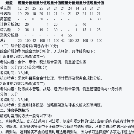
题型
题量
分值
题量
分值
题量
分值
题量
分值
题量
分值
题量
分值
单选题
12
24
25
25
24
24
24
24
14
21
24
24
多选题
10
20
10
20
14
21
14
21
12
24
14
21
简答题
-
-
6
36
-
-
-
-
4
30
计算分析题
2
20
-
-
4
20
-
-
5
40
综合题
2
36
1
19
2
30
-
-
1
15
1
25
案例分析题
-
-
-
-
-
-
4
55
总计
26
100
42
100
44
100
42
100
32
100
43
100
（二）综合阶段考试(两卷合计100分)
综合阶段题型为综合案例分析题，无选择题，具体结构如下：
1.职业能力综合测试(试卷一)
考试内容：会计、审计、税法融合案例，侧重鉴证业务
分值：50分(含5分英文附加分)
考试时间：3.5小时
核心特点：需跨科目整合会计处理、审计程序及税务合规性分析。
2.职业能力综合测试(试卷二)
考试内容：财务成本管理、战略、经济法融合案例，侧重管理咨询与业务分析
分值：50分
考试时间：3.5小时
核心特点：需运用财务模型、战略框架及法律条文解决实际问题。
二、注会答题技巧
解题时常用的方法一般有以下3种：
1、直接挑选法。此方法适用于对法规、制度和规定性的“应知应会”的内容或者计算
2、排除法。即将备选答案中不正确或符合题意的选项排除，从剩余选项中选出正确
3、猜测法。遇到确实不会的题目时可选用猜测法，因为单项选择题和多项选择题选