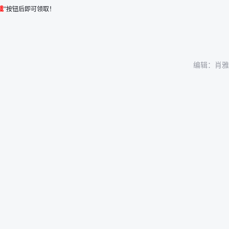
载
”按钮后即可领取！
编辑：肖雅