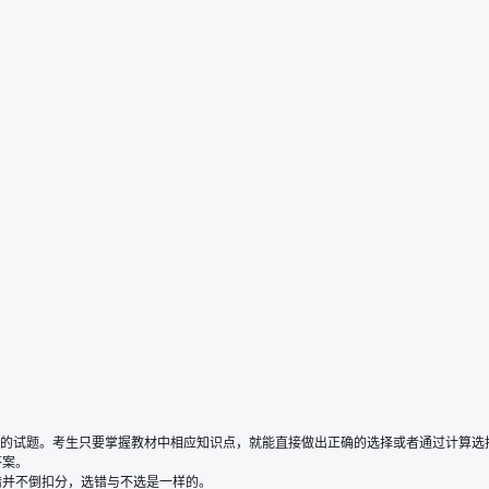
性的试题。考生只要掌握教材中相应知识点，就能直接做出正确的选择或者通过计算选
答案。
错并不倒扣分，选错与不选是一样的。