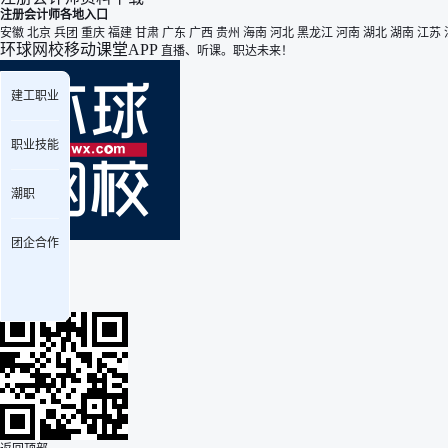
注册会计师各地入口
安徽
北京
兵团
重庆
福建
甘肃
广东
广西
贵州
海南
河北
黑龙江
河南
湖北
湖南
江苏
环球网校移动课堂APP
直播、听课。职达未来！
建工职业
职业技能
潮职
团企合作
安卓版
下载
iPhone版
下载