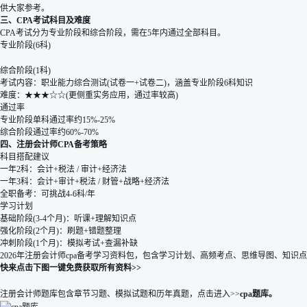
供大家参考。
三、CPA考试科目及难度
CPA考试分为专业阶段和综合阶段，需在5年内通过全部科目。
专业阶段(6科)
综合阶段(1科)
考试内容：职业能力综合测试(试卷一+试卷二)，涵盖专业阶段6科知识
难度：★★★☆☆(更侧重实务应用，通过率较高)
通过率
专业阶段单科通过率约15%-25%
综合阶段通过率约60%-70%
四、注册会计师CPA备考策略
科目搭配建议
一年2科：会计+税法 / 审计+经济法
一年3科：会计+审计+税法 / 财管+战略+经济法
全职备考：可挑战4-6科/年
学习计划
基础阶段(3-4个月)：听课+理解知识点
强化阶段(2个月)：刷题+错题整理
冲刺阶段(1个月)：模拟考试+查漏补缺
2026年注册会计师cpa备考学习资料包，包含学习计划、高频考点、思维导图、知
快来点击下图一键免费获取所有资料>>
注册会计师题库包含章节习题、模拟试题和历年真题，
点击进入>>
cpa题库
。