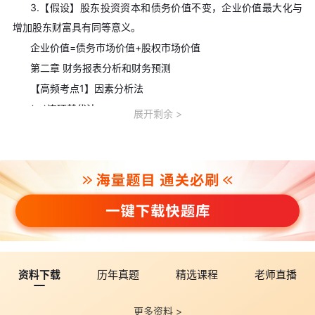
3.【假设】股东投资资本和债务价值不变，企业价值最大化与
增加股东财富具有同等意义。
企业价值=债务市场价值+股权市场价值
第二章 财务报表分析和财务预测
【高频考点1】因素分析法
(一)连环替代法
展开剩余
(1)设F=a×b×c
基准值(历史值、标准值、计划值)：F0=a0×b0×c0
实际值：F1=a1×b1×c1
(2)实际数与基数的差异：F1-F0
(3)在测定各因素变动对指标F的影响程度时按顺序进行：
基准值指标：F0=a0×b0×c0 ①
第一次替代：a1×b0×c0 ②
第二次替代：a1×b1×c0 ③
资料下载
历年真题
精选课程
老师直播
第三次替代：a1×b1×c1 ④
更多资料 >
②-①→a变动对F的影响