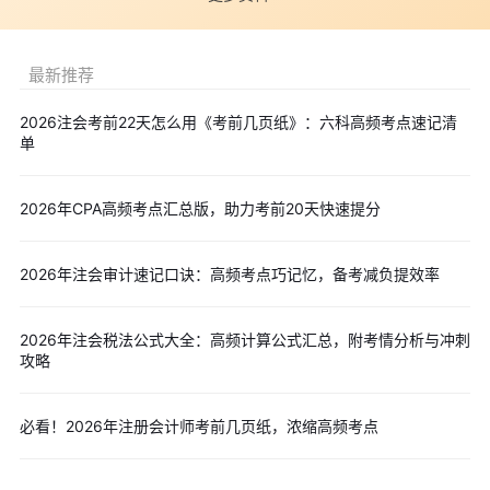
③-②→b变动对F的影响
④-③→c变动对F的影响
最新推荐
把各因素变动综合起来，总影响：△F=F1-F0
2026注会考前22天怎么用《考前几页纸》：六科高频考点速记清
(二)差额分析法
单
a因素变动的影响：(a1-a0)×b0×c0
b因素变动的影响：a1×(b1-b0)×c0
2026年CPA高频考点汇总版，助力考前20天快速提分
c因素变动的影响：a1×b1×(c1-c0)
【注意】差额分析法只适用于当综合指标等于各因素之间连乘
2026年注会审计速记口诀：高频考点巧记忆，备考减负提效率
或连除的情况。当综合指标是通过因素间“加”或“减”形成时，不能用
差额分析法。
2026年注会税法公式大全：高频计算公式汇总，附考情分析与冲刺
【高频考点2】敏感性分析法
攻略
(一)最大最小法
1.预测每个影响因素的预期值
必看！2026年注册会计师考前几页纸，浓缩高频考点
2.根据影响因素的预期值计算目标变量的预期值
3.选取一个影响因素并假设其他因素不变，令目标变量等于临