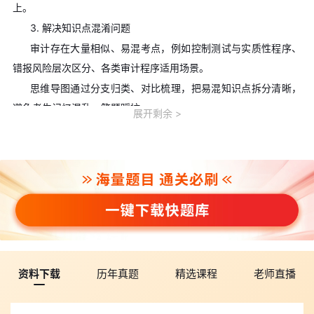
上。
3. 解决知识点混淆问题
审计存在大量相似、易混考点，例如控制测试与实质性程序、
错报风险层次区分、各类审计程序适用场景。
思维导图通过分支归类、对比梳理，把易混知识点拆分清晰，
避免考生记忆混乱、答题踩坑。
展开剩余
4. 适配2026年最新教材变动
2026年审计新增可持续信息鉴证全新章节，调整章节顺序，删
除旧内容。
本次思维导图全部按照新版教材更新，剔除失效知识点，新增
内容单独成块，完全适配2026年考情，不会出现学旧内容、背旧考
点的情况。
5. 适合背诵复盘，冲刺提分效果极强
审计主观题占比高，非常依赖框架记忆。
资料下载
历年真题
精选课程
老师直播
思维导图结构简洁、层级清晰，适合考前快速复盘、记忆答题
模板、背诵审计程序，是冲刺阶段的提分利器。