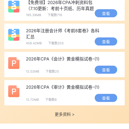
【免费领】2026年CPA冲刺资料包
三、2026注会审计思维导图核心资料优势
（7.10更新：考前十页纸、历年真题
查看
等）
1. 全书全覆盖，无遗漏
195.39MB
下载数716
覆盖审计24章全部内容，从基础概念、审计流程、四大循环、
2026年注册会计师《考前8套卷》各科
特殊审计事项，到职业道德、事务所质量控制、新增鉴证章节，完
汇总
整无缺。
查看
456.42MB
下载数203
2. 考点分层清晰
清晰区分基础了解考点、高频必考考点、主观题核心考点、
2026年CPA《会计》黄金模拟试卷-(1)
2026年新增考点，层次分明，重点一目了然。
查看
12.02MB
下载数25
3. 逻辑链条完整
每一章都按照“概念—分类—条件—程序—风险—结论”统一逻
2026年CPA《审计》黄金模拟试卷-(1)
辑搭建，贴合考试答题思路，帮助考生养成标准审计答题话术。
4. 简洁轻量化，可保存可打印
查看
12.72MB
下载数8
摒弃教材冗长文字，只保留核心得分点，页面干净清爽，适合
手机保存随时翻看，也可以打印成册作为专属笔记。
更多资料 >
备考同时不要忘记缴费，2026年注册会计师交费时间为6月15