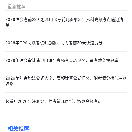
日-30日(每天8：00—20:00)。注会报名及交费分为两个阶段，在
最新推荐
4月份完成报名的考生千万别忘记缴费！
为保证大家按时缴费，建议
点击此处【
免费预约短信提醒
】服
2026注会考前22天怎么用《考前几页纸》：六科高频考点速记清
单
务
，我们会短信提醒大家2026年注会缴费截止时间、考试时间等，
请及时预约！
点击查看详情>>
2026年全国注册会计师收费标准汇
总
！
2026年CPA高频考点汇总版，助力考前20天快速提分
黄金备考资料点击下载：
学习打卡表
丨
高频考点
丨
思维导图
丨
记忆口诀
等
2026年注会审计速记口诀：高频考点巧记忆，备考减负提效率
历年真题汇编：《
会计
》《
税法
》《
审计
》《
经济法
》《
财务
成本管理
》《
战略
》
2026年注会税法公式大全：高频计算公式汇总，附考情分析与冲刺
攻略
在线题库机考答题：
立即进入>>
注册会计师在线题库
必看！2026年注册会计师考前几页纸，浓缩高频考点
注会题库包含章节习题、模拟试题和历年真题
以上内容是“2026注册会计师审计思维导图，重难点一目了
然”相关介绍
，小编为广大考生上传2026年注册会计师思维导图、
相关推荐