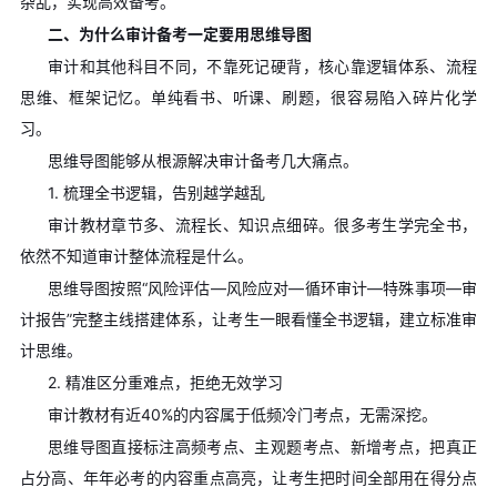
杂乱，实现高效备考。
二、为什么审计备考一定要用思维导图
审计和其他科目不同，不靠死记硬背，核心靠逻辑体系、流程
思维、框架记忆。单纯看书、听课、刷题，很容易陷入碎片化学
习。
思维导图能够从根源解决审计备考几大痛点。
1. 梳理全书逻辑，告别越学越乱
审计教材章节多、流程长、知识点细碎。很多考生学完全书，
依然不知道审计整体流程是什么。
思维导图按照“风险评估—风险应对—循环审计—特殊事项—审
计报告”完整主线搭建体系，让考生一眼看懂全书逻辑，建立标准审
计思维。
2. 精准区分重难点，拒绝无效学习
审计教材有近40%的内容属于低频冷门考点，无需深挖。
思维导图直接标注高频考点、主观题考点、新增考点，把真正
占分高、年年必考的内容重点高亮，让考生把时间全部用在得分点