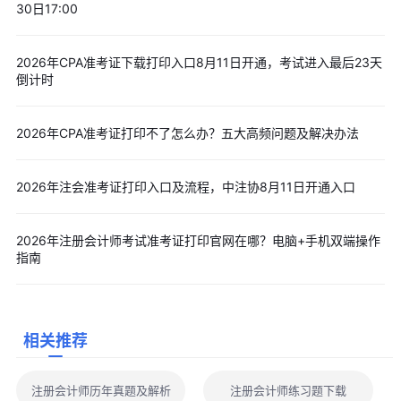
30日17:00
才需要重新注册。尤其是“身份证件类型”下拉框容易选错，用身份
证报名要检查此项是否为“内地居民身份证”。还有部分考生使用浏
2026年CPA准考证下载打印入口8月11日开通，考试进入最后23天
览器记住账号密码，默认填充信息的时候会填错地方，建议手动输
倒计时
入登录信息。
5.忘记登录网报系统的密码怎么办?
2026年CPA准考证打印不了怎么办？五大高频问题及解决办法
答：点击网报系统登录页面“忘记密码”按钮，根据系统提示通
过手机号码重置密码。如手机号码已更换，请联系报考考区的考办
2026年注会准考证打印入口及流程，中注协8月11日开通入口
(联系方式详见浙江省报名简章、网报系统-考区信息)。
6.为什么下载准考证之后，无法打开查看内容?
2026年注册会计师考试准考证打印官网在哪？电脑+手机双端操作
答：准考证为PDF格式的只读文件，请下载并安装名为adobe
指南
reader的软件方可查看及打印准考证。软件官方下载地址：
http://get.adobe.com/cn/reader/
五、2026年注册会计师准考证打印注意事项
相关推荐
1.考生打印准考证时，应核对报名时所用的身份证件信息是否
与准考证上的信息一致。如有考生发现准考证姓名中有“??”代替难
注册会计师历年真题及解析
注册会计师练习题下载