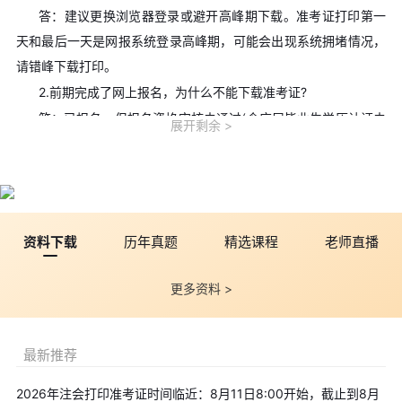
答：建议更换浏览器登录或避开高峰期下载。准考证打印第一
天和最后一天是网报系统登录高峰期，可能会出现系统拥堵情况，
请错峰下载打印。
2.前期完成了网上报名，为什么不能下载准考证?
答：已报名，但报名资格审核未通过(含应届毕业生学历认证未
展开剩余
通过)或者未交费的报名人员，不能下载打印准考证和参加考试。
3.登录网上报名系统下载准考证时，点击“下载准考证”按钮，系
统无反应或者界面一闪而过，怎么处理?
答：建议使用IE浏览器下载准考证，如果已经是IE浏览器，则
资料下载
历年真题
精选课程
老师直播
请检查是否安装迅雷、快车等下载软件。如果已安装，请暂时禁用
或者卸载，使用IE自带下载功能下载打印准考证。
更多资料 >
4.已经注册过为什么登录时提示未注册?
答：绑定手机号的老考生直接登录系统，无需注册。已经注册
过的用户不用重新注册，若网报系统提示“未注册”，说明考生信息
最新推荐
填写错误，首先应确认自己填写的“中文姓名”、“身份证件类
2026年注会打印准考证时间临近：8月11日8:00开始，截止到8月
型”和“身份证件号码”是否正确，若识别此三项与已注册用户不同、