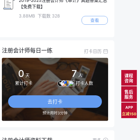
2019-2025注册会计师《审计》真题答案汇总
【免费下载】
3.88MB 下载数 328
查看
注册会计师每日一练
打卡日历
0
7
天
人
课程
咨询
累计打卡
打卡人数
售后
服务
去打卡
APP
预计用时3分钟
立减150