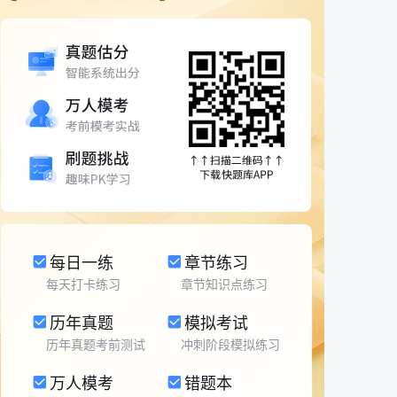
每日一练
章节练习
每天打卡练习
章节知识点练习
历年真题
模拟考试
历年真题考前测试
冲刺阶段模拟练习
万人模考
错题本