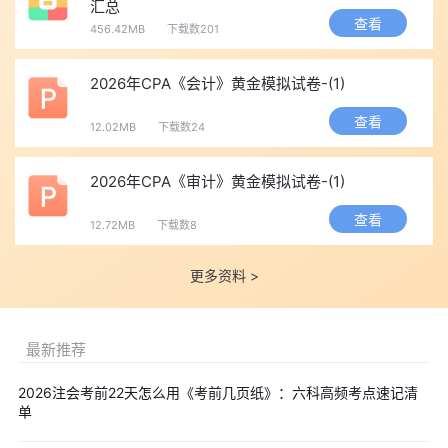
汇总
查看
计算速度、准确率和机考操作熟练度要求较高。
456.42MB
下载数201
3. 逻辑连贯，章节关联性强
财管知识点层层递进，财务分析、估值、资本成本、成本计算
2026年CPA《会计》黄金模拟试卷-(1)
等章节相互关联，综合题常跨章节组合出题，碎片化学习难以应
查看
12.02MB
下载数24
对。
4. 重者恒重，新增必考
2026年CPA《审计》黄金模拟试卷-(1)
高频考点集中在财务比率分析、资本预算、期权估值、成本核
查看
算、营运资本管理等模块，占据卷面75%以上分值，年度新增调整
12.72MB
下载数8
考点多为考试热点。
更多资料 >
5. 规范性强，细节决定得分
财管是注会六科中最看重答题规范的科目，公式书写、步骤排
版、小数位数、单位标注等细节，直接影响最终得分。
最新推荐
🔥
黄金备考资料点击下载：
高频考点
丨
思维导图
丨
记忆口诀
丨
2026注会考前22天怎么用《考前几页纸》：六科高频考点速记清
主观题专练
等
单
四、注会2026年财管考试难度分析