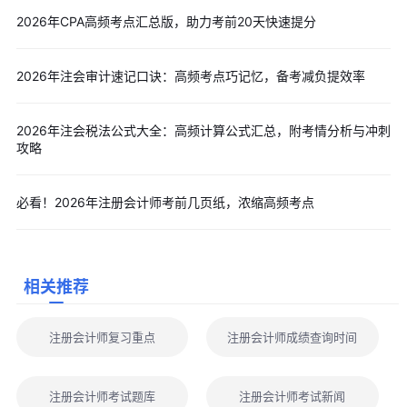
1. 理解难度适中，熟练应用难度大
2026年CPA高频考点汇总版，助力考前20天快速提分
财管理论概念通俗易懂，无需大量背诵，但公式灵活度高，同
一考点可变换多种出题形式，考生容易死记公式、不会灵活套用。
2026年注会审计速记口诀：高频考点巧记忆，备考减负提效率
2. 细节扣分极为普遍
多数考生失分不是不会做，而是答题不规范。缺少步骤、未写
2026年注会税法公式大全：高频计算公式汇总，附考情分析与冲刺
公式、小数保留错误、无单位标注，导致大面积丢失步骤分。
攻略
3. 做题速度要求高
150分钟需要完成大量计算题目，时间紧张，答题拖沓、步骤
必看！2026年注册会计师考前几页纸，浓缩高频考点
繁琐、机考操作不熟练，容易出现做不完题的情况。
4. 综合题综合性强
综合题融合多章节考点，计算链条长、数据联动性强，一步出
相关推荐
错容易导致后续全部数据失误，对答题严谨度要求极高。
⚠
历年真题汇编：《
会计
》《
税法
》《
审计
》《
经济法
》《
财
注册会计师复习重点
注册会计师成绩查询时间
务成本管理
》《
战略
》
🎉
在线题库机考答题：
立即进入>>
注册会计师在线题库
以上内容是“2026年注会《财管》考前十页纸丨浓缩全书重
注册会计师考试题库
注册会计师考试新闻