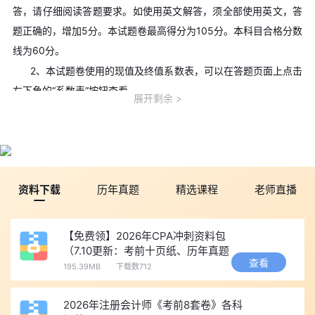
答，请仔细阅读答题要求。如使用英文解答，须全部使用英文，答
题正确的，增加5分。本试题卷最高得分为105分。本科目合格分数
线为60分。
2、本试题卷使用的现值及终值系数表，可以在答题页面上点击
左下角的“系数表”按钮查看。
展开剩余
3、涉及计算的，要求列出计算步骤，如有小数，保留两位小
数，两位小数后四舍五入。百分数、概率和现值系数、终值系数精
确到万分之一。
4、考生在草稿纸上答题一律无效，考试结束后，不得将草稿纸
资料下载
历年真题
精选课程
老师直播
带出考场。
三、注会《财管》科目核心特点
1. 公式海量，细分场景极强
【免费领】2026年CPA冲刺资料包
（7.10更新：考前十页纸、历年真题
财管全书百余条核心公式，不同题型、不同场景对应不同公
查看
等）
195.39MB
下载数712
式，相似公式外形相近但适用条件差异极大，极易混淆误用。
2. 计算量大，机考适配性要求高
2026年注册会计师《考前8套卷》各科
考试以计算题为核心，多数题目需要多步连续计算，对考生的