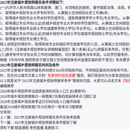
2025年注册城乡规划师报名条件详情如下：
(一)凡中华人民共和国公民和香港、澳门、台湾地区的居民，遵守国家法律、法规，
1、取得城乡规划专业大学专科学历，从事国土空间规划业务工作满4年;
2、取得城乡规划专业大学本科学历或学位，或取得建筑学学士学位(专业学位)，从事
3、取得通过专业评估(认证)的城乡规划专业大学本科学历或学位，从事国土空间规划
4、取得城乡规划专业硕士学位或建筑学硕士学位(专业学位)，从事国土空间规划业务工
5、取得通过专业评估(认证)的城乡规划专业硕士学位或城市规划硕士学位(专业学位)
6、取得城乡规划专业博士学位。
除上述规定的情形外，取得其他专业的相应学历或者学位的人员，从事国土空间规划
(二)符合《注册城乡规划师职业资格制度规定》第八条第(五)(六)项报名条件的，
(三)报考条件中涉及业务工作时间期限的，均计算到报考当年年底。以后学历报考的
根据《中共中央 国务院关于建立国土空间规划体系并监督实施的若干意见》有关要
2025年注册城乡规划师报名时间及条件
2025年注册城乡规划师报名时间预计从6月份陆续开始，不同地区报名时间有所不
外，您也可以填写文章上方的
“
免费预约短信提醒
”
服务，我们将及时为大家发送短信提
以上就是关于“2025年注册城乡规划师报考条件”等相关内容，大家可以点击文末
【免
编辑推荐
2026年城乡规划师考试成绩查询时间及入口汇总(更新中)
2026年城乡规划原理每日一练题库|7月第四周高频考点习题汇总
2026年注册城乡规划准考证打印时间及入口操作指南
备战2026城乡规划原理|7月30日每日一练考点习题更新
分享到：
上一篇：
2025年注册城乡规划师报名条件及免考政策
下一篇：
2025年注册城乡规划师报名条件提前了解
资料下载
精选课程
老师直播
真题练习