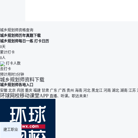
城乡规划师资格查询
城乡规划师历年真题下载
城乡规划师每日一练
打卡日历
0
天
累计打卡
0
人
打卡人数
去打卡
预计用时3分钟
城乡规划师资料下载
城乡规划师各地入口
安徽
北京
兵团
重庆
福建
甘肃
广东
广西
贵州
海南
河北
黑龙江
河南
湖北
湖南
江苏
环球网校移动课堂APP
直播、听课。职达未来！
建工职业