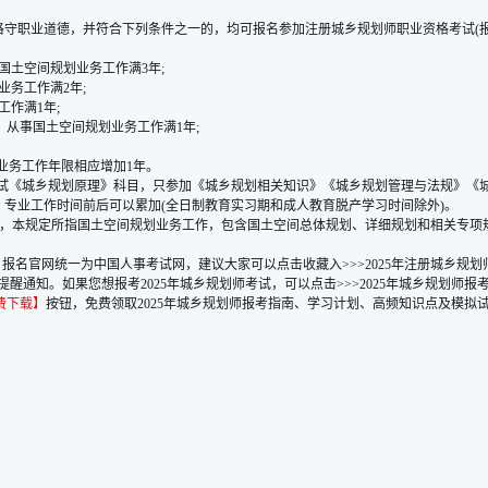
恪守职业道德，并符合下列条件之一的，均可报名参加注册城乡规划师职业资格考试(报
国土空间规划业务工作满3年;
业务工作满2年;
作满1年;
，从事国土空间规划业务工作满1年;
业务工作年限相应增加1年。
可免试《城乡规划原理》科目，只参加《城乡规划相关知识》《城乡规划管理与法规》《
，专业工作时间前后可以累加(全日制教育实习期和成人教育脱产学习时间除外)。
求，本规定所指国土空间规划业务工作，包含国土空间总体规划、详细规划和相关专项
同，报名官网统一为中国人事考试网，建议大家可以点击收藏入
>>>2025年注册城乡
醒通知。如果您想报考2025年城乡规划师考试，可以点击>>>
2025年城乡规划师报
费下载】
按钮，免费领取2025年城乡规划师报考指南、学习计划、高频知识点及模