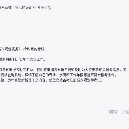
名系统上显示的级别为“考全科”)。
城乡规划实务》3个科目的考试。
规划的编制、实施与监管工作。
规划师各省市报名时间汇总
，我们将根据各省报名通知及时为大家更新相关报考信息。另
考资格查询系统
，详细了解自己的专业、学历和工作年限等是否符合报考条件。
拟试题、历年真题解析等干货内容，助您高效备考注册城乡规划师考试。
编辑：子化