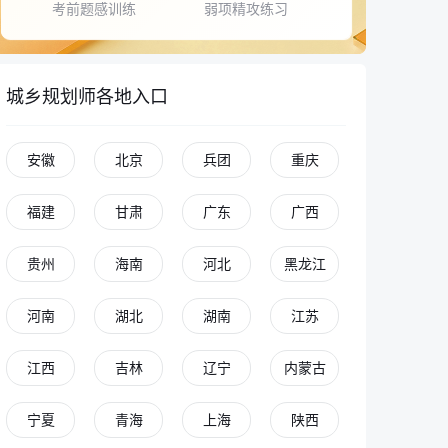
考前题感训练
弱项精攻练习
城乡规划师各地入口
安徽
北京
兵团
重庆
福建
甘肃
广东
广西
贵州
海南
河北
黑龙江
河南
湖北
湖南
江苏
江西
吉林
辽宁
内蒙古
宁夏
青海
上海
陕西