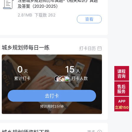
注册城乡规划师历年真题-《相关知识》真题
及答案（2020-2025）
2.81MB 下载数 262
查看
城乡规划师每日一练
打卡日历
0
15
天
人
课程
咨询
累计打卡
打卡人数
售后
服务
去打卡
APP
预计用时3分钟
立减150