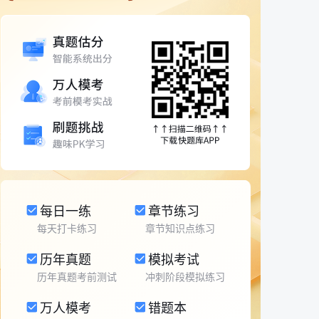
每日一练
章节练习
每天打卡练习
章节知识点练习
历年真题
模拟考试
历年真题考前测试
冲刺阶段模拟练习
万人模考
错题本