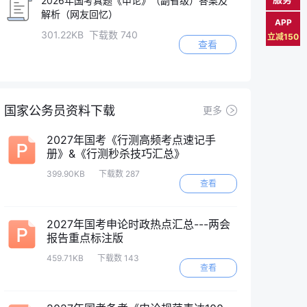
2026年国考真题《申论》（副省级）答案及
解析（网友回忆）
APP
301.22KB 下载数 740
立减150
查看
国家公务员资料下载
更多
2027年国考《行测高频考点速记手
册》&《行测秒杀技巧汇总》
399.90KB
下载数 287
查看
2027年国考申论时政热点汇总---两会
报告重点标注版
459.71KB
下载数 143
查看