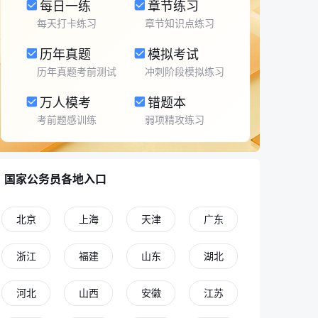
每日一练
章节练习
每天打卡练习
章节知识点练习
历年真题
模拟考试
历年真题考前测试
冲刺阶段模拟练习
万人模考
错题本
考前题感训练
弱项精攻练习
国家公务员各地入口
北京
上海
天津
广东
浙江
福建
山东
湖北
河北
山西
安徽
江苏