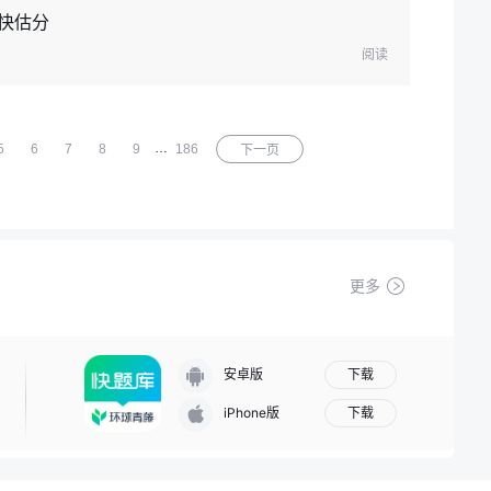
，快估分
阅读
…
5
6
7
8
9
186
下一页
更多
下载
安卓版
下载
iPhone版