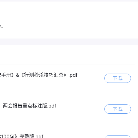
分。
手册》&《行测秒杀技巧汇总》.pdf
下 载
-两会报告重点标注版.pdf
下 载
00句》完整版.pdf