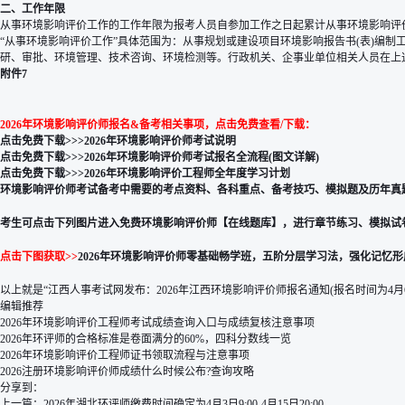
二、工作年限
从事环境影响评价工作的工作年限为报考人员自参加工作之日起累计从事环境影响评价
“从事环境影响评价工作”具体范围为：从事规划或建设项目环境影响报告书(表)编
研、审批、环境管理、技术咨询、环境检测等。行政机关、企事业单位相关人员在上
附件7
2026年环境影响评价师报名&备考相关事项，点击免费查看/下载：
点击免费下载>>>
2026年环境影响评价师考试说明
点击免费下载>>>
2026年环境影响评价师考试报名全流程(图文详解)
点击免费下载>>>
2026年环境影响评价工程师全年度学习计划
环境影响评价师考试备考中需要的考点资料、各科重点、备考技巧、模拟题及历年真
考生可点击下列图片进入免费环境影响评价师
【
在线题库
】
，进行章节练习、模拟试
点击下图获取>>
2026年环境影响评价师零基础畅学班，五阶分层学习法，强化记忆
以上就是“江西人事考试网发布：2026年江西环境影响评价师报名通知(报名时间为4
编辑推荐
2026年环境影响评价工程师考试成绩查询入口与成绩复核注意事项
2026年环评师的合格标准是卷面满分的60%，四科分数线一览
2026年环境影响评价工程师证书领取流程与注意事项
2026注册环境影响评价师成绩什么时候公布?查询攻略
分享到：
上一篇：
2026年湖北环评师缴费时间确定为4月3日9:00-4月15日20:00