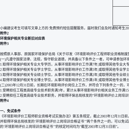
小编建议考生可填写文章上方的
免费预约短信提醒
服务，届时我们会及时通知考生20
附件2
环境保护相关专业新旧对应表
附件3
按照原人事部、原国家环境保护总局《关于印发〈环境影响评价工程师职业资格制度暂行
(一)凡遵守国家法律、法规，恪守职业道德，并具备以下条件之一者，可申请参加环
1.取得环境保护相关专业大专学历，从事环境影响评价工作满7年;或取得其他专业大
2.取得环境保护相关专业学士学位，从事环境影响评价工作满5年;或取得其他专业学
3.取得环境保护相关专业硕士学位，从事环境影响评价工作满2年;或取得其他专业硕
4.取得环境保护相关专业博士学位，从事环境影响评价工作满1年;或取得其他专业博
(二)2003年12月31日前，长期在环境影响评价岗位上工作，并符合下列条件之一的
1.受聘担任工程类高级专业技术职务满3年，累计从事环境影响评价相关业务工作满1
2.受聘担任工程类高级专业技术职务，并取得环保总局核发的“环境影响评价上岗培训
附件4
一、免试条件
《环境影响评价工程师职业资格考试实施办法》第五条规定，截止2003年12月31
并取得环保总局核发的‘环境影响评价上岗培训合格证书’”两个条件之一的，可以免试
的‘环境影响评价上岗培训合格证书’”的核定时间均为“截至2003年12月31日前”。