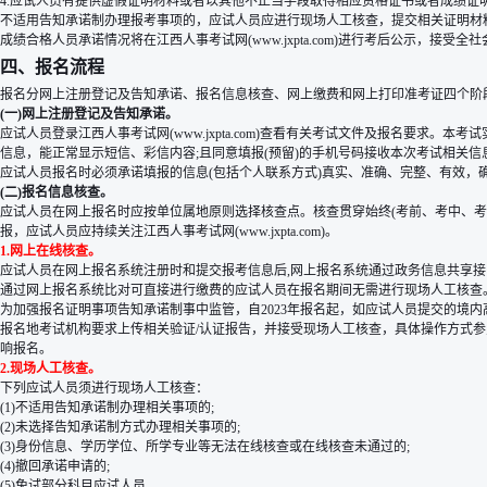
4.应试人员有提供虚假证明材料或者以其他不正当手段取得相应资格证书或者成绩证
不适用告知承诺制办理报考事项的，应试人员应进行现场人工核查，提交相关证明材
成绩合格人员承诺情况将在江西人事考试网(www.jxpta.com)进行考后公示，接受全社会
四、报名流程
报名分网上注册登记及告知承诺、报名信息核查、网上缴费和网上打印准考证四个阶
(一)网上注册登记及告知承诺。
应试人员登录江西人事考试网(www.jxpta.com)查看有关考试文件及报名要
信息，能正常显示短信、彩信内容;且同意填报(预留)的手机号码接收本次考试相关信
应试人员报名时必须承诺填报的信息(包括个人联系方式)真实、准确、完整、有效，
(二)报名信息核查。
应试人员在网上报名时应按单位属地原则选择核查点。核查贯穿始终(考前、考中、考后)
报，应试人员应持续关注江西人事考试网(www.jxpta.com)。
1.网上在线核查。
应试人员在网上报名系统注册时和提交报考信息后,网上报名系统通过政务信息共享
通过网上报名系统比对可直接进行缴费的应试人员在报名期间无需进行现场人工核查
为加强报名证明事项告知承诺制事中监管，自2023年报名起，如应试人员提交的境内
报名地考试机构要求上传相关验证/认证报告，并接受现场人工核查，具体操作方式参见中国人事考试网
响报名。
2.现场人工核查。
下列应试人员须进行现场人工核查：
(1)不适用告知承诺制办理相关事项的;
(2)未选择告知承诺制方式办理相关事项的;
(3)身份信息、学历学位、所学专业等无法在线核查或在线核查未通过的;
(4)撤回承诺申请的;
(5)免试部分科目应试人员。