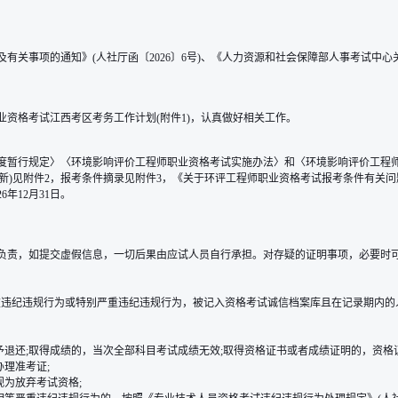
有关事项的通知》(人社厅函〔2026〕6号)、《人力资源和社会保障部人事考试中心
业资格考试江西考区考务工作计划(附件1)，认真做好相关工作。
暂行规定〉〈环境影响评价工程师职业资格考试实施办法〉和〈环境影响评价工程师职业
更新)见附件2，报考条件摘录见附件3，《关于环评工程师职业资格考试报考条件有关问题
年12月31日。
负责，如提交虚假信息，一切后果由应试人员自行承担。对存疑的证明事项，必要时
在严重违纪违规行为或特别严重违纪违规行为，被记入资格考试诚信档案库且在记录期内
予退还;取得成绩的，当次全部科目考试成绩无效;取得资格证书或者成绩证明的，资格
理准考证;
视为放弃考试资格;