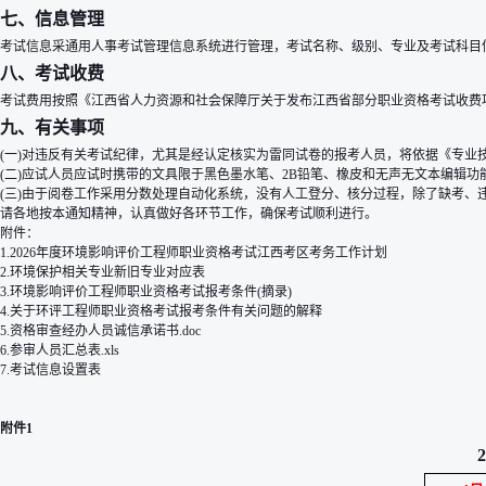
七、信息管理
考试信息采通用人事考试管理信息系统进行管理，考试名称、级别、专业及考试科目
八、考试收费
考试费用按照《江西省人力资源和社会保障厅关于发布江西省部分职业资格考试收费项目和
九、有关事项
(一)对违反有关考试纪律，尤其是经认定核实为雷同试卷的报考人员，将依据《专业技
(二)应试人员应试时携带的文具限于黑色墨水笔、2B铅笔、橡皮和无声无文本编辑
(三)由于阅卷工作采用分数处理自动化系统，没有人工登分、核分过程，除了缺考、
请各地按本通知精神，认真做好各环节工作，确保考试顺利进行。
附件：
1.2026年度环境影响评价工程师职业资格考试江西考区考务工作计划
2.环境保护相关专业新旧专业对应表
3.环境影响评价工程师职业资格考试报考条件(摘录)
4.关于环评工程师职业资格考试报考条件有关问题的解释
5.资格审查经办人员诚信承诺书.doc
6.参审人员汇总表.xls
7.考试信息设置表
附件1