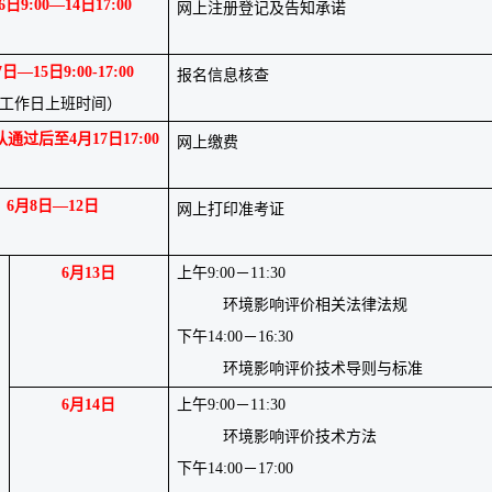
6
日
9:00
—
14
日
17:00
网上注册登记及告知承诺
7
日
—
15
日
9:00-17:00
报名信息核查
工作日
上班时间）
认通过后
至
4月
17
日
17:00
网上缴费
6
月
8
日
—
12
日
网上打印准考证
6
月
13
日
上午
9:00－11:30
环境影响评价相关法律法规
下午
14:00－16:30
环境影响评价技术导则与标准
6
月
14
日
上午
9:00－11:30
环境影响评价技术方法
下午
14:00－17:00