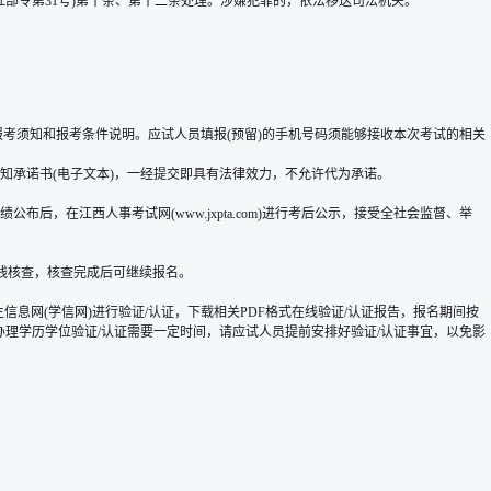
部令第31号)第十条、第十二条处理。涉嫌犯罪的，依法移送司法机关。
阅读报考须知和报考条件说明。应试人员填报(预留)的手机号码须能够接收本次考试的相关
知承诺书(电子文本)，一经提交即具有法律效力，不允许代为承诺。
在江西人事考试网(www.jxpta.com)进行考后公示，接受全社会监督、举
线核查，核查完成后可继续报名。
息网(学信网)进行验证/认证，下载相关PDF格式在线验证/认证报告，报名期间按
l)内容。由于办理学历学位验证/认证需要一定时间，请应试人员提前安排好验证/认证事宜，以免影