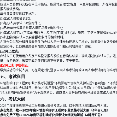
应试人员将材料交所在单位审核后，按属地管理(含省直、中直单位)原则，所在单位
报名确认手续。
单位参审须提供以下材料：
(1)应试人员报名表2份;
(2)经办人员承诺书1份(附件5);
(3)已盖单位公章的参审人员汇总表1份(附件6);
(4)应试人员学历(学位)证书原件，及学历(学位)证明(国、境内：学信网在线验证/认
(5)其他符合应试人员自身报考条件的相应材料。
凡符合免试部分科目报考条件的应试人员一律参加现场人工核查，除须提供有效身份
始复印件，且须按隶属关系加盖人事职改部门和业务管理部门印章。
(三)网上缴费。
应试人员可使用用户名及密码登录报名系统查看确认结果，确认通过的应试人员，进
员，报名无效。缴费完成后任何信息不得更改，不予退费。
(四)网上打印准考证。
缴费成功的应试人员，可在规定时间登录中国人事考试网或江西人事考试网打印准考
五、考试科目
环境影响评价工程师职业资格考试设置“环境影响评价相关法律法规”(客观题)、“环境影
试年度内通过应试科目，参加2个科目考试(级别为免2科)的人员须在1个考试年度内
“环境影响评价案例分析”为主观题科目，请应试人员答题前必须仔细阅读应试人员注意
六、考试大纲
2026年度环境影响评价工程师职业资格考试大纲，以生态环境部网站公布为准。
点击免费下载>>
2026年度环境影响评价工程师职业资格考试大纲（4科目汇总）
点击免费下载>>
2026年度环境影响评价师考试大纲变动解析（4科目汇总）