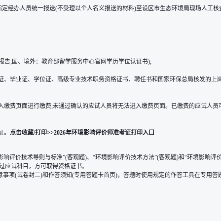
指定经办人员统一报送(不受理以个人名义报送的材料)至设区市生态环境局现场人工
证报告;国、境外：教育部留学服务中心官网学历学位认证书);
证、毕业证、学位证、高级专业技术职务资格证书、聘任书和国家环保总局核发的上岗
入缴费页面进行缴费;未通过确认的应试人员将无法进入缴费页面。已缴费的应试人员
证。
点击收藏/打印>>
2026年环境影响评价师准考证打印入口
响评价技术导则与标准”(客观题)、“环境影响评价技术方法”(客观题)和“环境影响评价
通过应试科目，方可取得资格证书。
事项(试卷封二)和作答须知(专用答题卡首页)，答题时使用规定的作答工具在专用答