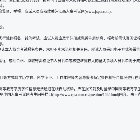
明等严重违纪违规行为的，按照《专业技术人员资格考试违纪违规行为处理规定》(人社
料。
监督、举报，应试人员应持续关注江西人事考试网(www.jxpta.com)。
段。
求。本考试实行诚信报名，诚信考试。应试人员应及早注册或完善注册信息，报考前需认真
息。
确认本人符合考试报名条件，承担不实承诺的相关责任。应试人员采用电子方式签署告
，成绩合格、拟取得资格证书人员名单或核查难度较大的证明事项人员名单将于成绩公布后，
接口等方式对学历学位、所学专业、工作年限等内容与报考特定条件相符合情况进行在
。
高等教育学历学位信息无法通过在线自动核验，应在报名前及时登录中国高等教育学生信
考生问答栏目(http://www.cpta.com.cn/question/1525.htm