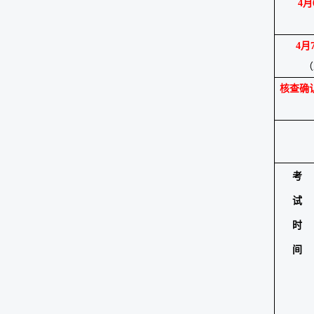
4
月
4
月
（
核查
确
考
试
时
间