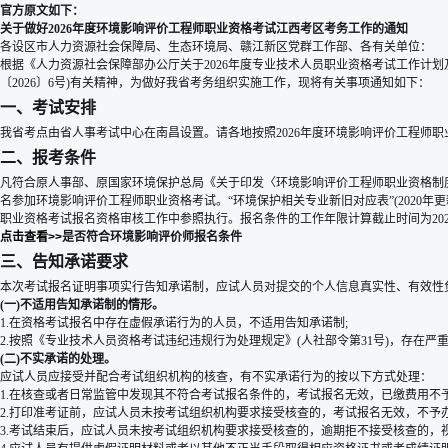
官方原文如下：
关于做好2026年度环境影响评价工程师职业资格考试江西考区考务工作的通知
各设区市人力资源社会保障局、生态环境局、赣江新区党群工作部、各有关单位：
根据《人力资源社会保障部办公厅关于2026年度专业技术人员职业资格考试工作计划及
〔2026〕6号)有关精神，为做好我省考务组织实施工作，现将有关事项通知如下：
一、考试安排
我省考点由省人事考试中心在南昌设置。请各地按照2026年度环境影响评价工程师职
二、报考条件
凡符合原人事部、原国家环境保护总局《关于印发〈环境影响评价工程师职业资格制度
名参加环境影响评价工程师职业资格考试。“环境保护相关专业新旧对应表”(2020年
职业资格考试报名资格审核工作中参照执行。报名条件的工作年限计算截止时间为2026
点击查看>>
是否符合环境影响评价师报名条件
三、告知承诺要求
本次考试报名证明事项实行告知承诺制，应试人员对提交的个人信息真实性、有效性
(一)不适用告知承诺制的情形。
1.在资格考试报名中存在虚假承诺行为的人员，不适用告知承诺制;
2.按照《专业技术人员资格考试违纪违规行为处理规定》(人社部令第31号)，存
(二)不实承诺的处理。
应试人员应接受并配合考试组织机构的核查，有不实承诺行为的按以下方式处理：
1.在核查或者日常监管中发现其不符合考试报名条件的，考试报名无效，已缴费用不
2.打印准考证前，应试人员未按考试组织机构要求接受核查的，考试报名无效，不予办
3.考试结束后，应试人员未按考试组织机构要求接受核查的，逾期拒不接受核查的，