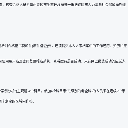
核查，核查合格人员名单由设区市生态环境局统一报送设区市人力资源社会保障局办理
培训合格证书复印件(原件备查)外，还须提交本人人事档案中的工作经历、资历栏原
可使用用户名及密码登录报名系统，查看缴费是否成功，未在网上缴费成功的应试人
案例分析”(主观题)4个科目。参加4个科目考试(级别为考全科)的人员须在连续2个考
题卡划定的区域内作答。