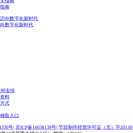
关指南
迈向数字化新时代
时间安排
考资料
取方式
费领取入口
3350号
|
京ICP备16038139号
|
节目制作经营许可证（京）字20130