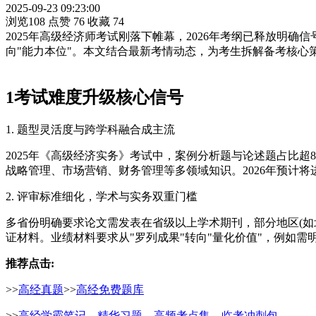
2025-09-23 09:23:00
浏览108
点赞
76
收藏
74
2025年高级经济师考试刚落下帷幕，2026年考纲已释放
向"能力本位"。本文结合最新考情动态，为考生拆解备考核心
1
考试难度升级核心信号
1. 题型灵活度与跨学科融合成主流
2025年《高级经济实务》考试中，案例分析题与论述题占比超
战略管理、市场营销、财务管理等多领域知识。2026年预计
2. 评审标准细化，学术与实务双重门槛
多省份明确要求论文需发表在省级以上学术期刊，部分地区(如北
证材料。业绩材料要求从"罗列成果"转向"量化价值"，例如需明
推荐点击:
>>
高经真题
>>
高经免费题库
>>
高经学霸笔记、精华习题、高频考点集、临考冲刺包