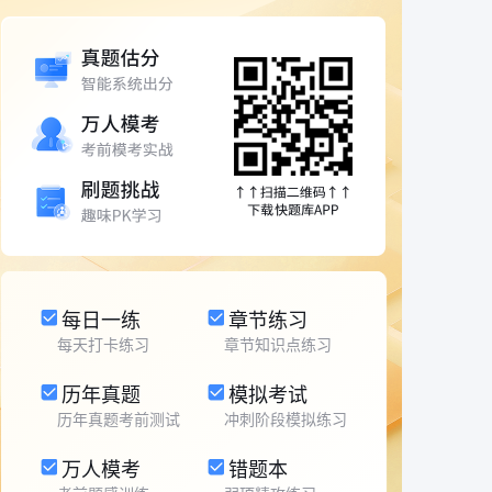
每日一练
章节练习
每天打卡练习
章节知识点练习
历年真题
模拟考试
历年真题考前测试
冲刺阶段模拟练习
万人模考
错题本