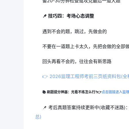
留20-30分钟检查或攻克最后一道大题
📌 技巧四：考场心态调整
遇到不会的题，跳过，先做会的
不要在一道题上卡太久，先把会做的全部
回头再看不会的，往往会有新思路
👉 2026监理工程师考前三页纸资料包(全
📚 刷题提分神器：光看不练怎么行?👉
点击链接进入监理
📌 考后真题答案持续更新中(收藏不迷路)：
总)