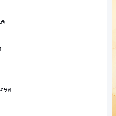
更高
间
40分钟