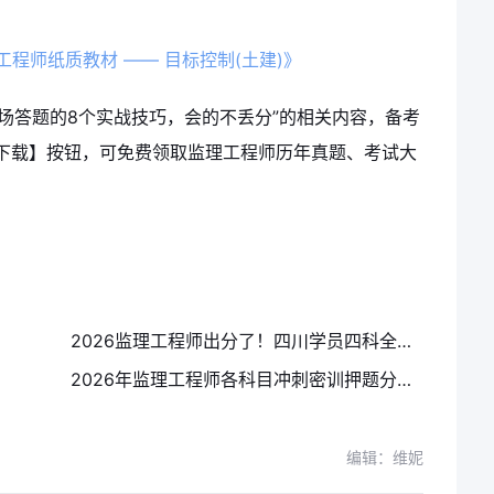
工程师纸质教材 —— 目标控制(土建)》
考场答题的8个实战技巧，会的不丢分”的相关内容，备考
下载】按钮，可免费领取监理工程师历年真题、考试大
2026监理工程师出分了！四川学员四科全过晒分，目标控制111案例92怎么做到的
2026年监理工程师各科目冲刺密训押题分析汇总：哪科押得最准？
编辑：维妮