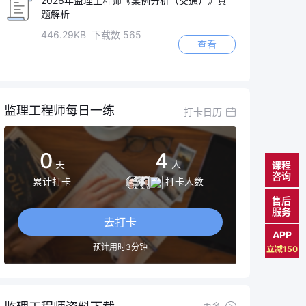
2026年监理工程师《案例分析（交通）》真
题解析
446.29KB 下载数 565
查看
监理工程师每日一练
打卡日历
0
4
天
人
课程
咨询
累计打卡
打卡人数
售后
服务
去打卡
APP
预计用时3分钟
立减150