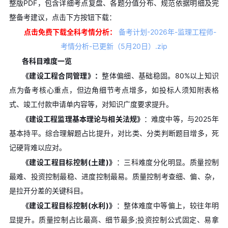
整版PDF，包含详细考点复盘、各题分值分布、规范依据明细及完
整备考建议，点击下方按钮下载：
点击免费下载全科考情分析：
备考计划-2026年-监理工程师-
考情分析-已更新（5月20日）.zip
各科目难度一览
《建设工程合同管理》：
整体偏细、基础稳固。80%以上知识
点为备考核心重点，但边角细节考点增多，如投标人须知附表格
式、竣工付款申请单内容等，对知识广度要求提升。
《建设工程监理基本理论与相关法规》
：难度中等，与2025年
基本持平。综合理解题占比提升，对比类、分类判断题目增多，死
记硬背难以应对。
《建设工程目标控制(土建)》
：三科难度分化明显。质量控制
最难、投资控制最稳、进度控制最易。质量控制考查细、偏、杂，
是拉开分差的关键科目。
《建设工程目标控制(水利)》
：整体难度中等偏上，较往年明
显提升。质量控制占比最高、细节最多;投资控制公式固定、易拿