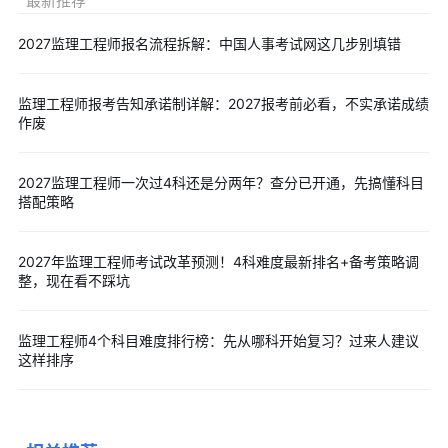
最新推荐
醒，可📱
点击「
小秘书
」
留下手机号，我们第一时间通知你。
🔗 考后真题答案第一时间来这查
2027监理工程师报名流程拆解：中国人事考试网这几步别填错
👉
2026年监理工程师考试考后估分
监理工程师报考告知承诺制详解：2027报考前必看，不实承诺成绩
📺 考后真题解析直播预告
作废
监理考后真题解析今晚（5月19日）
今晚
19：00
沈磊老师给大家讲解26年监理合同管理真题🔔
2027监理工程师一次过4科还是分两年？查分已开通，先搞懂科目
搭配策略
带大家一起估分，定好闹钟，点击预约不错过哦🤳
>>2026年监理工程师各科目考后真题解析直播（5.18-
2027年监理工程师考试改革预测！4科难度最新排名+备考策略调
5.21）
，考生们点击下图可提前预约。
整，现在看不踩坑
以上就是关于“2026年监理工程师考情综合分析：各科目难度
监理工程师4个科目难度排行榜：先从哪科开始复习？过来人建议
分化，这些命题趋势要重点关注”的相关内容，备考监理工程师考试
这样排序
的小伙伴们，点击文末【免费下载】按钮，可免费领取监理工程师
历年真题、考试大纲、教材解析等备考资料。