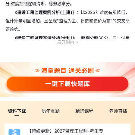
分;进度控制逻辑清晰、练熟必拿分。
《建设工程监理案例分析(土建)》
：比2025年难度有所降低，
但计算量明显增加，且呈现"监理为主、建造和造价为辅"的交叉命
题趋势。
《建设工程监理案例分析(水利)》
：超纲分超30分，同一试卷
展开剩余
双专业选答(施工环保水保方向/机电设备监造方向)，专业区分度极
强。
2026年命题五大共同趋势
1、考点精细化：边角细节考点增多，复习不能只抓高频
2、逢新必考：教材新增/修订内容成为命题热点
3、综合应用增强：多选题多结合工程情境，需辨析易混淆点
4、规范原文考查加重：直接考查法条、规范原文数字和期限
5、跨学科趋势显现：案例题向建造、造价方向适度拓展
资料下载
历年真题
精选课程
老师直播
2027年综合备考建议
尽早开始、全面覆盖
：改变"抓高频、弃边角"的备考策略，按
【持续更新】2027监理工程师-考生专
教材逐章精读。