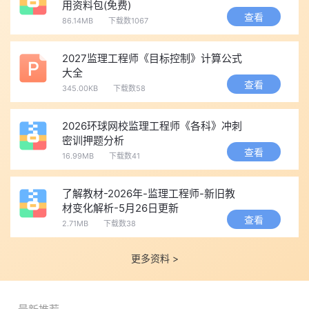
用资料包(免费)
理解优先、对比记忆
：用对比表梳理易混淆点，理解逻辑而非
查看
86.14MB
下载数1067
死记硬背。
重视计算、突破案例
：有条件和时间允许的情况下，可适度学
2027监理工程师《目标控制》计算公式
大全
习一级造价师和一级建造师相关内容，应对案例交叉命题趋势。
查看
345.00KB
下载数58
紧盯新增、逢新必背
：每年大纲与教材变动点，当年及次年必
考，务必重点突破。
2026环球网校监理工程师《各科》冲刺
📌点击免费下载：2026年监理工程师真题答案及解析（各科）
密训押题分析
查看
提醒考生，如若报名条件不符成绩无效，详情可点击查询>>
监
16.99MB
下载数41
理工程师报考资格查询
🔗 2026年监理真题答案+估分
了解教材-2026年-监理工程师-新旧教
材变化解析-5月26日更新
👉 2026年真题答案完整版(提前收藏)： 📄
点击免费下载：
查看
2.71MB
下载数38
2026年监理工程师真题答案及解析（各科）
👉 考后估分系统(输入答案立即估分)： 📱
2026年监理工程师
更多资料 >
考试考后估分
【
免费预约短信提醒
】如需在考试开放时或成绩查询前收到提