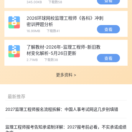
查看
活动2：老学员凭二建准考证，报名监理指定课程折后再抵超值
345.00KB
下载数58
额度
2026环球网校监理工程师《各科》冲刺
⚠️ 限时活动，私聊即可获取你的专属优惠额度。
密训押题分析
📌 五、二建考生现在可以做什么?
查看
16.99MB
下载数41
① 想提前感受监理考试内容? 可先听免费体验课找找感觉：
🎓
2027年监理-考点精讲体验课
——适合零基础或转考考生快速入
了解教材-2026年-监理工程师-新旧教
门 🎓
2027监理云私塾7.0体验课-7天(合同管理)
——合同管理方向
材变化解析-5月26日更新
查看
2.71MB
下载数38
专项体验
② 了解监理工程师报考条件：提前核对自己的学历、专业、工
更多资料 >
作年限是否符合要求。
点击查询是否符合>>
监理工程师报考资格查
询
③ 准备2027年备考资料：📚
2026年监理工程师考前三页纸
最新推荐
资料包
——2027年备考复习同样适用
2027监理工程师报名流程拆解：中国人事考试网这几步别填错
【
免费预约短信提醒
】如需在监理成绩查询或领证前收到提
醒，可📱点击「
小秘书
」留下手机号，我们第一时间通知你。
监理工程师报考告知承诺制详解：2027报考前必看，不实承诺成绩
提醒考生，如若报名条件不符成绩无效，详情可点击查询>>
监