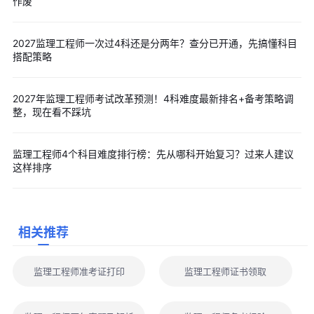
作废
理工程师报考资格查询
可点击收藏：
2026年全国各省监理工程师考后资格审查通知
2027监理工程师一次过4科还是分两年？查分已开通，先搞懂科目
（汇总）
搭配策略
可点击收藏：
2026年度全国各省监理工程师考试成绩查询时间
（汇总）
2027年监理工程师考试改革预测！4科难度最新排名+备考策略调
可点击收藏：
2026年全国各省监理工程师证书领取时间（汇
整，现在看不踩坑
总）
📚 相关推荐
监理工程师4个科目难度排行榜：先从哪科开始复习？过来人建议
这样排序
📚 刷题提分神器：光看不练怎么行?
👉点击进入监理工程师题
库
📄
2026年监理工程师考前三页纸资料包
——2027年备考复习
使用
相关推荐
📌点击免费下载：监理工程师历年真题答案及解析（2022-
2026年）
监理工程师准考证打印
监理工程师证书领取
以上就是关于“2026年考完二建为什么要考监理？三大优势+专
属优惠全解析”的相关内容，备考监理工程师考试的小伙伴们，点击