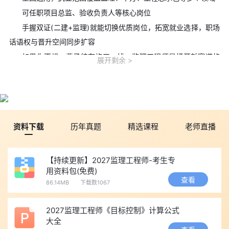
可任职项目总监、验收负责人等核心岗位
手握双证(二建+监理)就能切换优质岗位，拓宽就业选择，职场
话语权与晋升空间同步扩容
如果你不想一辈子待在施工一线，监理工程师是打开新赛道的
展开剩余
一把钥匙。
📌 三、双证加持抗风险：顺应行业趋势，筑牢从业根基
近两年，超半数监理考生均为二建持证转行人员，跨证进阶已
成行业主流发展方向。
资料下载
历年真题
精选课程
老师直播
行业现实是：人员流动流失率偏高，合规执业管控日趋严格。
双证在手既能顺应行业发展大势，也能提升自身职场竞争力，抵御
行业波动风险，筑牢长期从业根基。
【持续更新】2027监理工程师-考生专
用资料包(免费)
📌 四、二建考生专属优惠：凭准考证报名，折后再减
查看
86.14MB
下载数1067
环球网校针对刚考完二建的考生推出专属活动：
2027监理工程师《目标控制》计算公式
活动1：新学员凭二建准考证，报名监理课程折后再减
大全