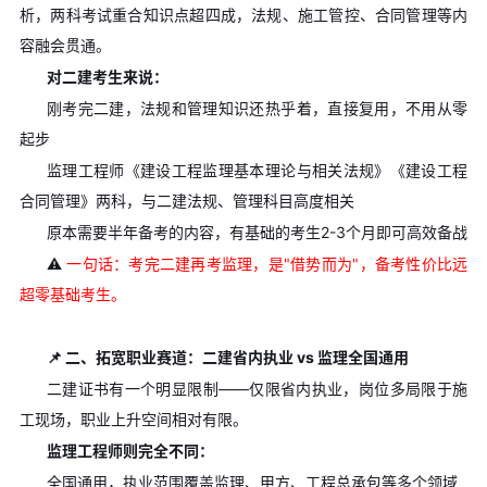
析，两科考试重合知识点超四成，法规、施工管控、合同管理等内
容融会贯通。
对二建考生来说：
刚考完二建，法规和管理知识还热乎着，直接复用，不用从零
起步
监理工程师《建设工程监理基本理论与相关法规》《建设工程
合同管理》两科，与二建法规、管理科目高度相关
原本需要半年备考的内容，有基础的考生2-3个月即可高效备战
⚠️
一句话：考完二建再考监理，是"借势而为"，备考性价比远
超零基础考生。
📌 二、拓宽职业赛道：二建省内执业 vs 监理全国通用
二建证书有一个明显限制——仅限省内执业，岗位多局限于施
工现场，职业上升空间相对有限。
监理工程师则完全不同：
全国通用，执业范围覆盖监理、甲方、工程总承包等多个领域