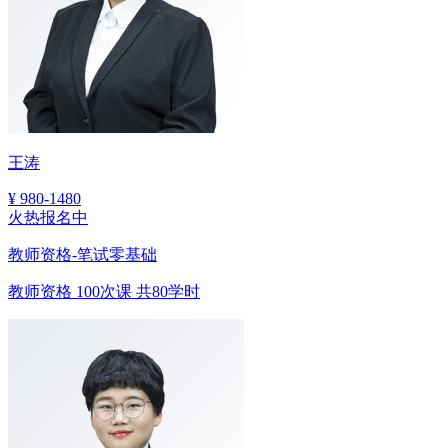
王涛
¥
980-1480
火热报名中
教师资格-笔试零基础
教师资格
100次课
共80学时