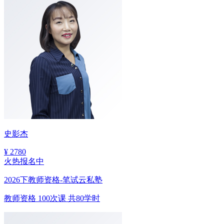
史影杰
¥
2780
火热报名中
2026下教师资格-笔试云私塾
教师资格
100次课
共80学时