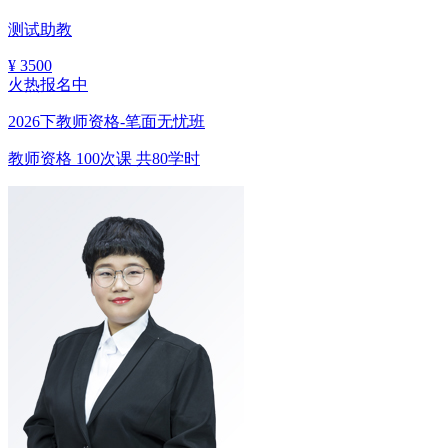
测试助教
¥
3500
火热报名中
2026下教师资格-笔面无忧班
教师资格
100次课
共80学时