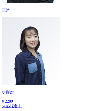
王涛
史影杰
¥
2280
火热报名中