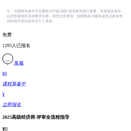
注：往期报考条件可在网校APP端-我的-报考查询进行查看。具体报名条件
以您所报地区具体要求为准，请您注意查询。如因报名问题造成无法参加考
试的相关责任由学员个人承担。
免费
1295人已报名
客服
¥
0
课程筹备中
¥
立即报名
2025高级经济师-评审全流程指导
¥
0