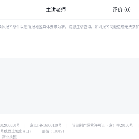
主讲老师
评价
(0)
具体报名条件以您所报地区具体要求为准，请您注意查询。如因报名问题造成无法参
02033350号
|
京ICP备16038139号
|
节目制作经营许可证（京）字20130号
|
0号线西土城出A口）
|
邮编：100191
营业执照