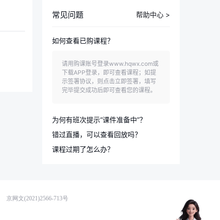
同学 你好
常见问题
帮助中心 >
我是你的专属AI老师
在学习过程中有任何问题都可以和我讨论
如何查看已购课程？
加
请用购课账号登录www.hqwx.com或
一级消防工程师考试是机考还是纸笔考试
下载APP登录，即可查看课程；如提
示签署协议，则点击立即签署，填写
完毕提交成功后即可查看您的课程。
一级消防工程师考前一个月冲刺该怎么安排
为何有班次提示“课件准备中”？
我的专业符合一级消防工程师报名条件吗
错过直播，可以查看回放吗？
课件正在加紧录制中，还未上传，请
课程过期了怎么办？
耐心等待。
直播过后3-5个工作日内上传录播。
正式购买学员可看。
报考咨询
学习规划
专业答疑
学习数据
在学习中心可点击订单查看有效期，
过来有效期则无法观看；如含有重学
服务，可以在成绩公布之后第一时间
京网文(2021)2566-713号
内发送成绩单截图和用户名到kf@hq
wx.com重新开课。如不含重学服务，
可以拨打400-678-7391转1号键，联