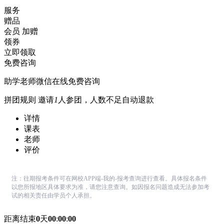
服务
赠品
会员
加赠
领券
立即领取
免费咨询
助学老师微信在线免费咨询
拼团规则
邀请
1
人参团，人数不足自动退款
详情
课表
老师
评价
注：往期报考条件可在网校APP端-我的-报考查询进行查看。具体报名条件
以您所报地区具体要求为准，请您注意查询。如因报名问题造成无法参加考
试的相关责任由学员个人承担。
距离结束
0
天
00
:
00
:
00