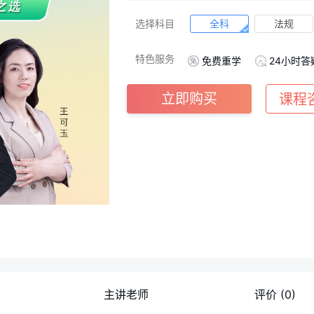
选择科目
全科
法规
案例
特色服务
免费重学
24小时答
立即购买
课程
主讲老师
评价
(0)