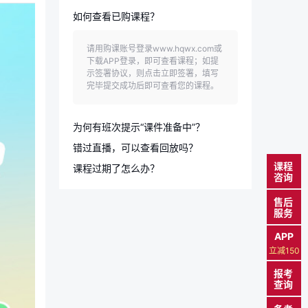
如何查看已购课程？
请用购课账号登录www.hqwx.com或
下载APP登录，即可查看课程；如提
示签署协议，则点击立即签署，填写
完毕提交成功后即可查看您的课程。
为何有班次提示“课件准备中”？
错过直播，可以查看回放吗？
课件正在加紧录制中，还未上传，请
课程
课程过期了怎么办？
耐心等待。
咨询
直播过后3-5个工作日内上传录播。
正式购买学员可看。
在学习中心可点击订单查看有效期，
售后
服务
过来有效期则无法观看；如含有重学
服务，可以在成绩公布之后第一时间
APP
内发送成绩单截图和用户名到kf@hq
wx.com重新开课。如不含重学服务，
立减150
可以拨打400-678-7391转1号键，联
报考
系网校工作人员二次购买，部分套餐
查询
网校会为您提供老学员专属优惠。