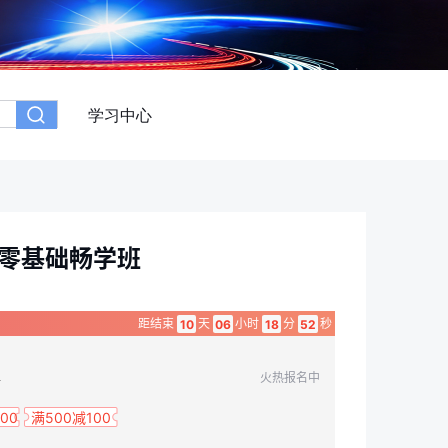
学习中心
-零基础畅学班
距结束
天
小时
分
秒
10
06
18
51
火热报名中
0
00
满500减100