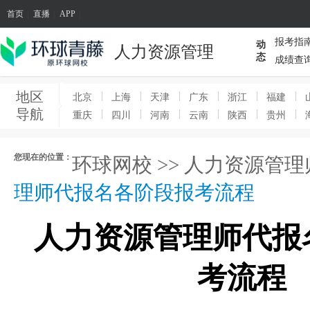
首页
|
直播
|
APP
|
报考指
动
人力资源管理
态
成绩查
地区
北京
上海
天津
广东
浙江
福建
导航
重庆
四川
河南
云南
陕西
贵州
您现在的位置：
环球网校
>>
人力资源管理
理师代报名各阶段报考流程
人力资源管理师代报
考流程