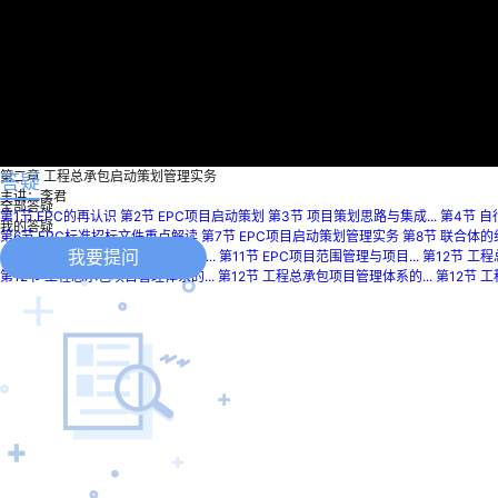
第二章 工程总承包启动策划管理实务
答疑
主讲：李君
全部答疑
第1节 EPC的再认识
第2节 EPC项目启动策划
第3节 项目策划思路与集成...
第4节 自
我的答疑
第6节 EPC标准招标文件重点解读
第7节 EPC项目启动策划管理实务
第8节 联合体
我要提问
第10节 《建设项目工程总承包管理...
第11节 EPC项目范围管理与项目...
第12节 工
第12节 工程总承包项目管理体系的...
第12节 工程总承包项目管理体系的...
第12节 