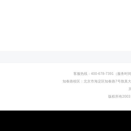
客服热线：400-678-7391（服务时间：
知春路校区：北京市海淀区知春路7号致真大厦D
京
版权所有2003