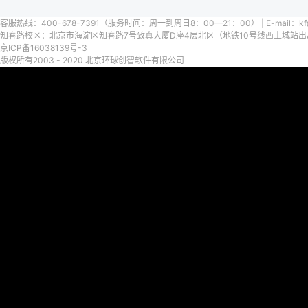
客服热线：400-678-7391（服务时间：周一到周日8：00—21：00） | E-mail：kf@
知春路校区：北京市海淀区知春路7号致真大厦D座4层北区（地铁10号线西土城站出A口）
京ICP备16038139号-3
版权所有2003 - 2020 北京环球创智软件有限公司