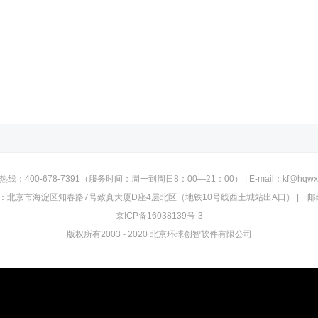
线：400-678-7391（服务时间：周一到周日8：00—21：00） | E-mail：kf@hqwx
：北京市海淀区知春路7号致真大厦D座4层北区（地铁10号线西土城站出A口） | 邮编：
京ICP备16038139号-3
版权所有2003 - 2020 北京环球创智软件有限公司