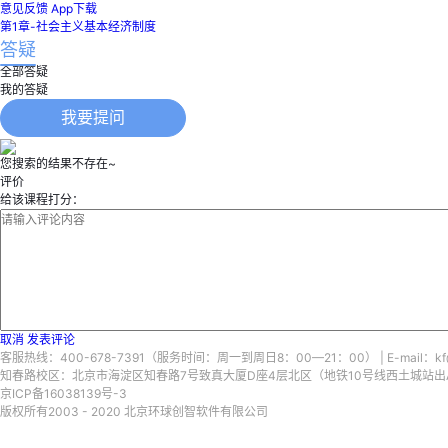
意见反馈
App下载
第1章-社会主义基本经济制度
答疑
全部答疑
我的答疑
我要提问
您搜索的结果不存在~
评价
给该课程打分：
取消
发表评论
客服热线：400-678-7391（服务时间：周一到周日8：00—21：00） | E-mail：kf@
知春路校区：北京市海淀区知春路7号致真大厦D座4层北区（地铁10号线西土城站出A口）
京ICP备16038139号-3
版权所有2003 - 2020 北京环球创智软件有限公司