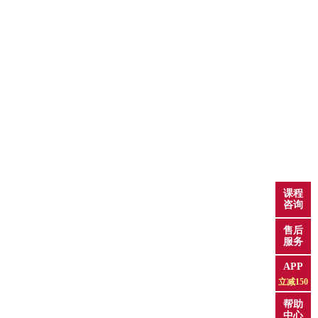
课程
咨询
售后
服务
APP
立减150
帮助
中心