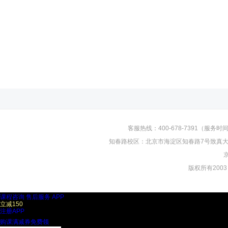
客服热线：400-678-7391（服务时间：
知春路校区：北京市海淀区知春路7号致真大厦D
京
版权所有2003
课程咨询
售后服务
APP
立减150
注册APP
购课满减券免费领