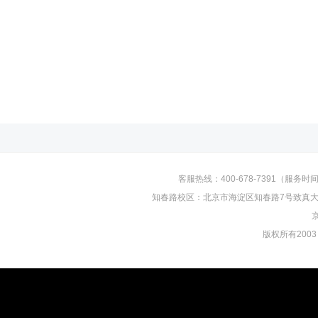
客服热线：400-678-7391（服务时间：
知春路校区：北京市海淀区知春路7号致真大厦D
京
版权所有2003