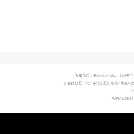
客服热线：400-678-7391（服务时间：
知春路校区：北京市海淀区知春路7号致真大厦D
京
版权所有2003