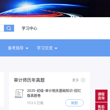
学习中心
备考指导
学习交流
审计师历年真题
更多
2025-初级-审计相关基础知识-回忆
课程
版真题卷
咨询
103人已做
做题
售后