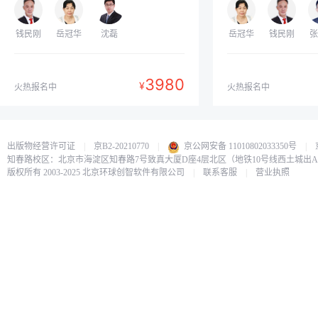
钱民刚
岳冠华
沈磊
岳冠华
钱民刚
张
3980
¥
火热报名中
火热报名中
出版物经营许可证
|
京B2-20210770
|
京公网安备 11010802033350号
|
知春路校区：北京市海淀区知春路7号致真大厦D座4层北区（地铁10号线西土城出
版权所有 2003-2025 北京环球创智软件有限公司
|
联系客服
|
营业执照