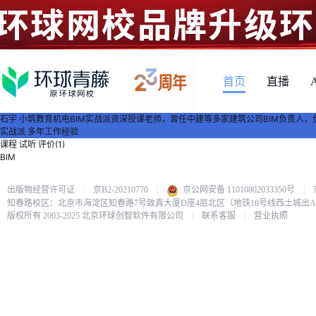
首页
直播
石宇
小筑教育机电BIM实战派资深授课老师，曾任中建等多家建筑公司BIM负责人，
实战派
多年工作经验
课程
试听
评价(1)
BIM
出版物经营许可证
|
京B2-20210770
|
京公网安备 11010802033350号
|
知春路校区：北京市海淀区知春路7号致真大厦D座4层北区（地铁10号线西土城出
版权所有 2003-2025 北京环球创智软件有限公司
|
联系客服
|
营业执照