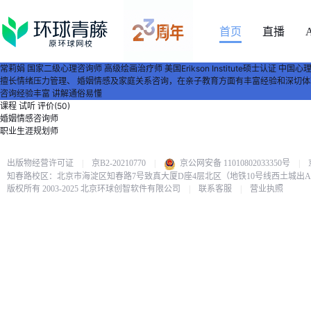
首页
直播
常莉娟
国家二级心理咨询师 高级绘画治疗师 美国Erikson Institute硕士认
擅长情绪压力管理、 婚姻情感及家庭关系咨询，在亲子教育方面有丰富经验和深切体
咨询经验丰富
讲解通俗易懂
课程
试听
评价(50)
婚姻情感咨询师
职业生涯规划师
出版物经营许可证
|
京B2-20210770
|
京公网安备 11010802033350号
|
知春路校区：北京市海淀区知春路7号致真大厦D座4层北区（地铁10号线西土城出
版权所有 2003-2025 北京环球创智软件有限公司
|
联系客服
|
营业执照