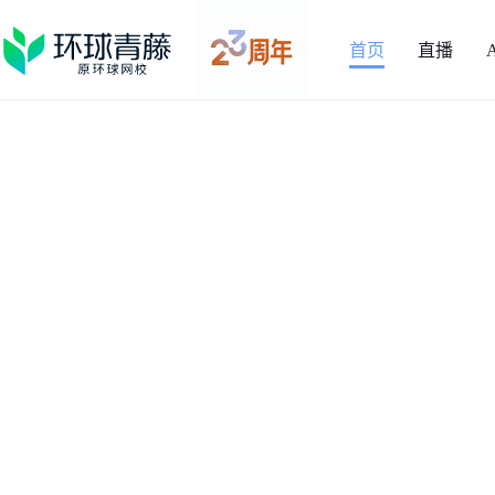
首页
直播
刘恒
主修工程造价专业，毕业后从事多年施工现场及
施工造价工作经验，授课逻辑清晰，讲解细致，善于把复杂
同时善于归纳总结，重点突出，详略得当。