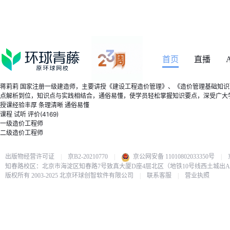
首页
直播
蒋莉莉
国家注册一级建造师，主要讲授《建设工程造价管理》、《造价管理基础知识
点解析到位，知识点与实践相结合，通俗易懂，使学员轻松掌握知识要点，深受广大
授课经验丰厚
条理清晰
通俗易懂
课程
试听
评价(4169)
一级造价工程师
二级造价工程师
出版物经营许可证
|
京B2-20210770
|
京公网安备 11010802033350号
|
知春路校区：北京市海淀区知春路7号致真大厦D座4层北区（地铁10号线西土城出
版权所有 2003-2025 北京环球创智软件有限公司
|
联系客服
|
营业执照