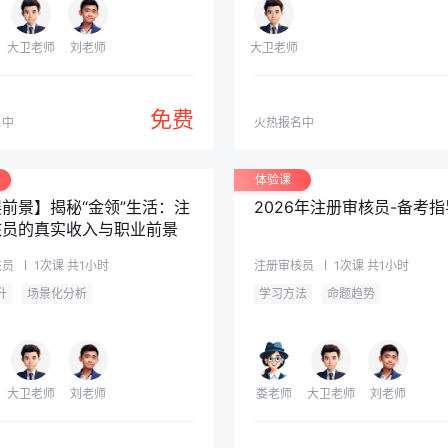
大卫老师
刘老师
大卫老师
免费
名中
火热报名中
体验课
前景】揭秘“金领”生活：注
2026年注册审核员-备考
核员的真实收入与职业前景
核员
1次课
共1小时
注册审核员
1次课
共1小时
升
场景化分析
学习方法
命题趋势
大卫老师
刘老师
娄老师
大卫老师
刘老师