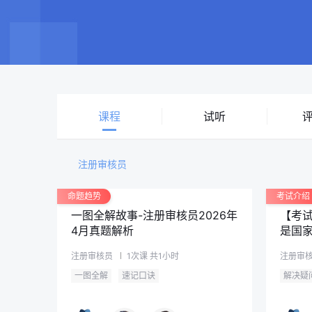
课程
试听
评
注册审核员
命题趋势
考试介绍
一图全解故事-注册审核员2026年
【考
4月真题解析
是国
注册审核员
1次课
共1小时
注册审
一图全解
速记口诀
解决疑