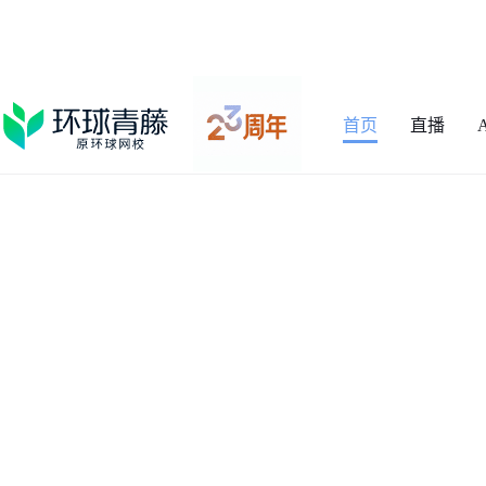
首页
直播
梁起保
环球青藤（原环球网校）签约师资，医学硕士
工作多年，在教学中尤其喜欢研究历年考试题目及相关知识
奉学习好坏和学历、年龄、智商等无关，重点是信念，所
生，被学生誉为最有激情的老师！