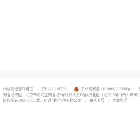
出版物经营许可证
|
京B2-20210770
|
京公网安备 11010802033350号
|
知春路校区：北京市海淀区知春路7号致真大厦D座4层北区（地铁10号线西土城出
版权所有 2003-2025 北京环球创智软件有限公司
|
联系客服
|
营业执照