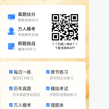
每日一练
章节练习
每天打卡练习
章节知识点练习
历年真题
模拟考试
历年真题考前测试
冲刺阶段模拟练习
万人模考
错题本