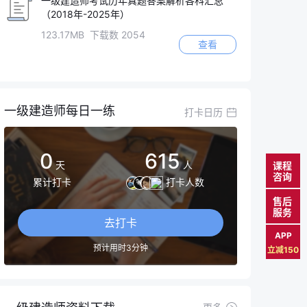
一级建造师考试历年真题答案解析各科汇总
（2018年-2025年）
123.17MB 下载数 2054
查看
一级建造师每日一练
打卡日历
0
615
天
人
课程
咨询
累计打卡
打卡人数
售后
服务
去打卡
APP
预计用时3分钟
立减150