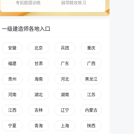
考前题感训练
弱项精攻练习
一级建造师各地入口
安徽
北京
兵团
重庆
福建
甘肃
广东
广西
贵州
海南
河北
黑龙江
河南
湖北
湖南
江苏
江西
吉林
辽宁
内蒙古
宁夏
青海
上海
陕西